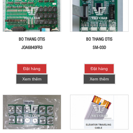
BO THANG OTIS
BO THANG OTIS
JOA6840FR3
SM-03D
Đặt hàng
Đặt hàng
Xem thêm
Xem thêm