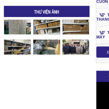
CUỐN
THƯ VIỆN ẢNH
THAN
MÁY
X
P