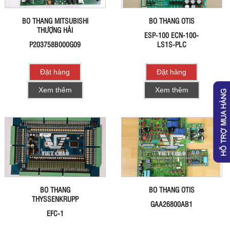
BO THANG MITSUBISHI
BO THANG OTIS
THƯỢNG HẢI
ESP-100 ECN-100-
P203758B000G09
LS1S-PLC
Đặt hàng
Đặt hàng
Xem thêm
Xem thêm
BO THANG
BO THANG OTIS
THYSSENKRUPP
GAA26800AB1
EFC-1