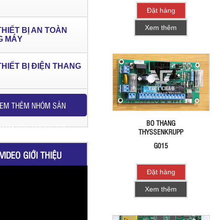
Đặt hàng
Xem thêm
THIẾT BỊ AN TOÀN
G MÁY
THIẾT BỊ ĐIỆN THANG
EM THÊM NHÓM SẢN
BO THANG
HẨM CỦA CHÚNG TÔI
THYSSENKRUPP
G015
VIDEO GIỚI THIỆU
Đặt hàng
Xem thêm