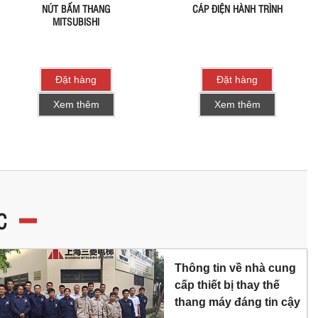
NÚT BẤM THANG
CÁP ĐIỆN HÀNH TRÌNH
MITSUBISHI
Đặt hàng
Đặt hàng
Xem thêm
Xem thêm
C
Thông tin về nhà cung
cấp thiết bị thay thế
thang máy đáng tin cậy