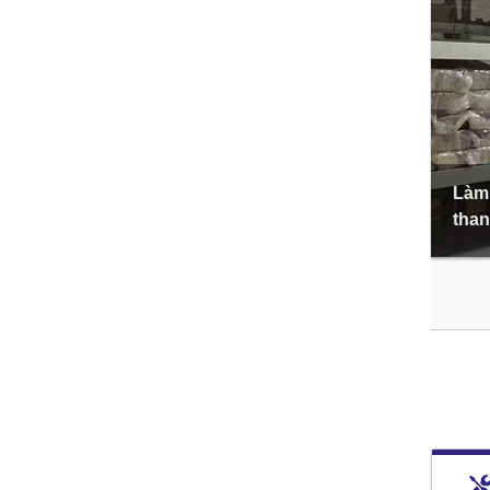
Làm 
than