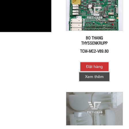
BO THANG
THYSSENKRUPP
TCM-MC2-V89.80
Đặt hàng
Xem thêm