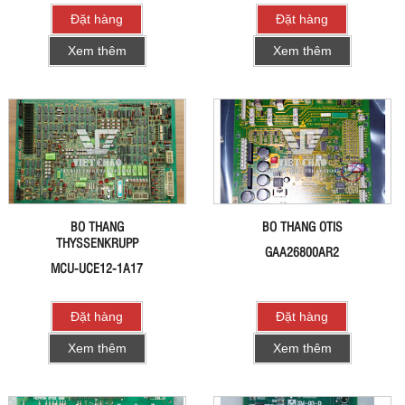
Đặt hàng
Đặt hàng
Xem thêm
Xem thêm
BO THANG
BO THANG OTIS
THYSSENKRUPP
GAA26800AR2
MCU-UCE12-1A17
Đặt hàng
Đặt hàng
Xem thêm
Xem thêm