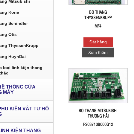
ang Mitsubishi
BO THANG
ang Kone
THYSSENKRUPP
ang Schindler
MF4
ang Otis
Đặt hàng
ang ThyssenKrupp
Xem thêm
ang HuynDai
 loại linh kiện thang
khác
HỆ THỐNG CỬA
G MÁY
PHỤ KIỆN VẬT TƯ HỐ
BO THANG MITSUBISHI
G
THƯỢNG HẢI
P203713B000G12
LINH KIỆN THANG