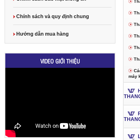
Th
Th
Chính sách và quy định chung
Th
Hướng dẫn mua hàng
Th
Th
Th
VIDEO GIỚI THIỆU
Các
máy 
THAN
THAN