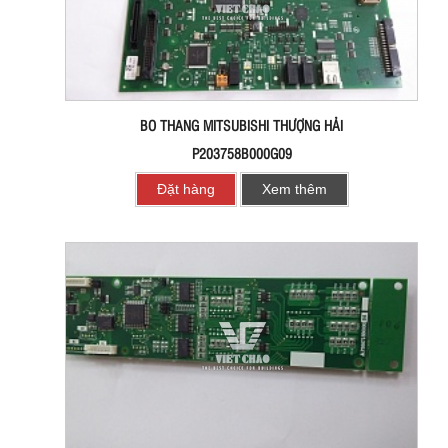
BO THANG MITSUBISHI THƯỢNG HẢI
P203758B000G09
Đặt hàng
Xem thêm