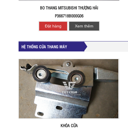
BO THANG MITSUBISHI THƯỢNG HẢI
P366718B000G06
Đặt hàng
Xem thêm
HỆ THỐNG CỬA THANG MÁY
KHÓA CỬA