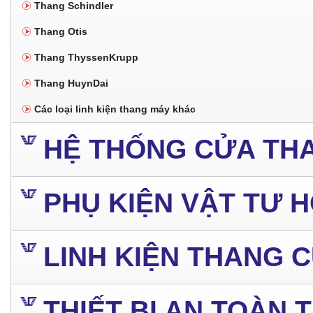
Thang Schindler
Thang Otis
Thang ThyssenKrupp
Thang HuynDai
Các loại linh kiện thang máy khác
HỆ THỐNG CỬA TH
PHỤ KIỆN VẬT TƯ 
LINH KIỆN THANG 
THIẾT BỊ AN TOÀN