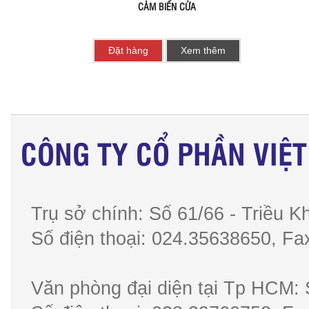
CẢM BIẾN CỬA
Đặt hàng
Xem thêm
CÔNG TY CỔ PHẦN VIỆ
Trụ sở chính: Số 61/66 - Triều Kh
Số điện thoại: 024.35638650, 
Văn phòng đại diện tại Tp HCM: 