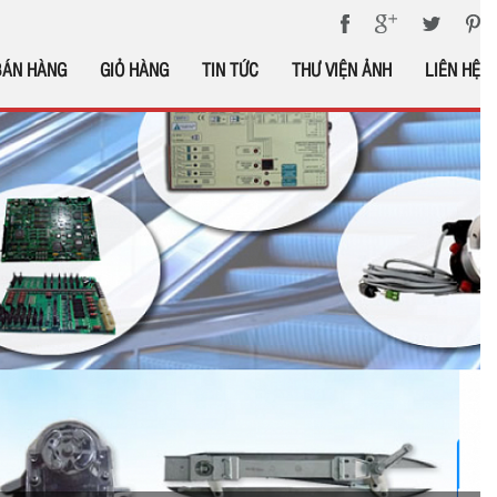
BÁN HÀNG
GIỎ HÀNG
TIN TỨC
THƯ VIỆN ẢNH
LIÊN HỆ