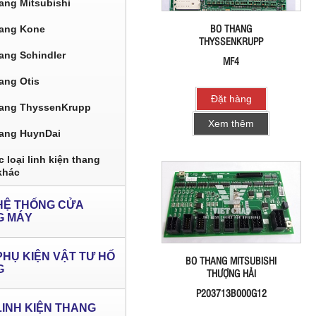
ang Mitsubishi
BO THANG
ang Kone
THYSSENKRUPP
ang Schindler
MF4
ang Otis
Đặt hàng
ang ThyssenKrupp
Xem thêm
ang HuynDai
 loại linh kiện thang
khác
HỆ THỐNG CỬA
G MÁY
PHỤ KIỆN VẬT TƯ HỐ
BO THANG MITSUBISHI
G
THƯỢNG HẢI
P203713B000G12
LINH KIỆN THANG