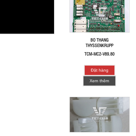
BO THANG
THYSSENKRUPP
TCM-MC2-V89.80
Đặt hàng
Xem thêm