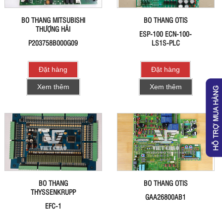
BO THANG MITSUBISHI
BO THANG OTIS
THƯỢNG HẢI
ESP-100 ECN-100-
P203758B000G09
LS1S-PLC
Đặt hàng
Đặt hàng
Xem thêm
Xem thêm
BO THANG
BO THANG OTIS
THYSSENKRUPP
GAA26800AB1
EFC-1