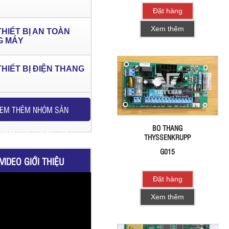
Đặt hàng
Xem thêm
THIẾT BỊ AN TOÀN
G MÁY
THIẾT BỊ ĐIỆN THANG
EM THÊM NHÓM SẢN
BO THANG
HẨM CỦA CHÚNG TÔI
THYSSENKRUPP
G015
VIDEO GIỚI THIỆU
Đặt hàng
Xem thêm