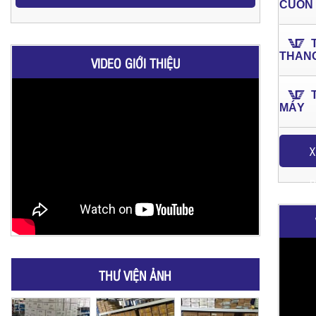
CUỐN
THAN
VIDEO GIỚI THIỆU
MÁY
X
P
THƯ VIỆN ẢNH