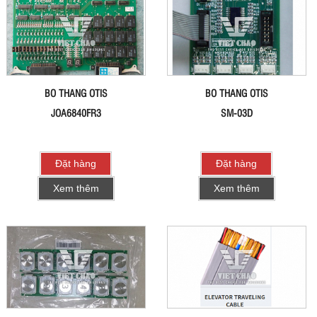
BO THANG OTIS
BO THANG OTIS
JOA6840FR3
SM-03D
Đặt hàng
Đặt hàng
Xem thêm
Xem thêm