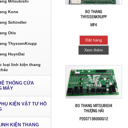
ang Mitsubishi
BO THANG
ang Kone
THYSSENKRUPP
ang Schindler
MF4
ang Otis
Đặt hàng
ang ThyssenKrupp
Xem thêm
ang HuynDai
 loại linh kiện thang
khác
HỆ THỐNG CỬA
G MÁY
PHỤ KIỆN VẬT TƯ HỐ
BO THANG MITSUBISHI
G
THƯỢNG HẢI
P203713B000G12
LINH KIỆN THANG