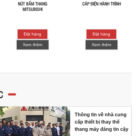
NÚT BẤM THANG
CÁP ĐIỆN HÀNH TRÌNH
MITSUBISHI
Đặt hàng
Đặt hàng
Xem thêm
Xem thêm
C
Thông tin về nhà cung
cấp thiết bị thay thế
thang máy đáng tin cậy