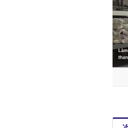
Làm 
than