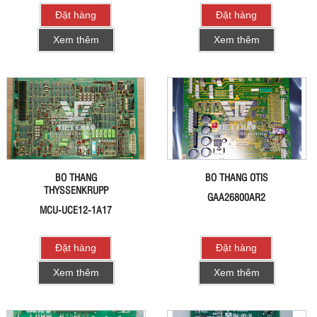
Đặt hàng
Đặt hàng
Xem thêm
Xem thêm
BO THANG
BO THANG OTIS
THYSSENKRUPP
GAA26800AR2
MCU-UCE12-1A17
Đặt hàng
Đặt hàng
Xem thêm
Xem thêm