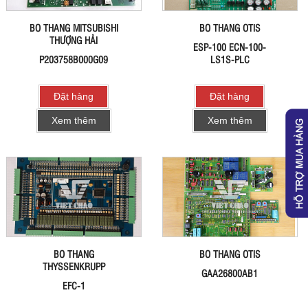
BO THANG MITSUBISHI
BO THANG OTIS
THƯỢNG HẢI
ESP-100 ECN-100-
P203758B000G09
LS1S-PLC
Đặt hàng
Đặt hàng
Xem thêm
Xem thêm
BO THANG
BO THANG OTIS
THYSSENKRUPP
GAA26800AB1
EFC-1