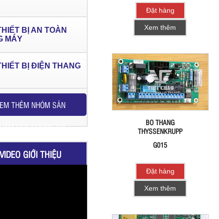
Đặt hàng
Xem thêm
THIẾT BỊ AN TOÀN
G MÁY
THIẾT BỊ ĐIỆN THANG
EM THÊM NHÓM SẢN
BO THANG
HẨM CỦA CHÚNG TÔI
THYSSENKRUPP
G015
VIDEO GIỚI THIỆU
Đặt hàng
Xem thêm