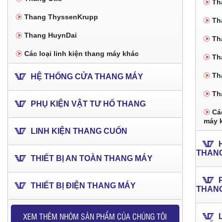
Th
Thang ThyssenKrupp
Th
Thang HuynDai
Th
Các loại linh kiện thang máy khác
Th
Th
HỆ THỐNG CỬA THANG MÁY
Th
PHỤ KIỆN VẬT TƯ HỐ THANG
Các
máy 
LINH KIỆN THANG CUỐN
THAN
THIẾT BỊ AN TOÀN THANG MÁY
THIẾT BỊ ĐIỆN THANG MÁY
THAN
XEM THÊM NHÓM SẢN PHẨM CỦA CHÚNG TÔI