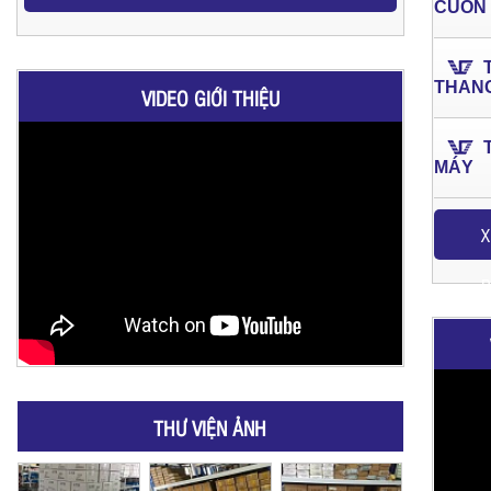
CUỐN
THAN
VIDEO GIỚI THIỆU
MÁY
X
P
THƯ VIỆN ẢNH