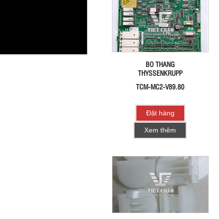
BO THANG
THYSSENKRUPP
TCM-MC2-V89.80
Đặt hàng
Xem thêm