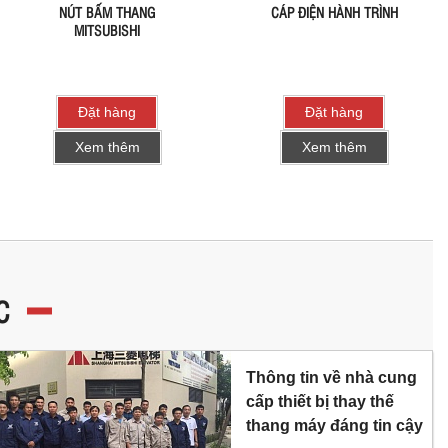
NÚT BẤM THANG
CÁP ĐIỆN HÀNH TRÌNH
MITSUBISHI
Đặt hàng
Đặt hàng
Xem thêm
Xem thêm
C
Thông tin về nhà cung
cấp thiết bị thay thế
thang máy đáng tin cậy