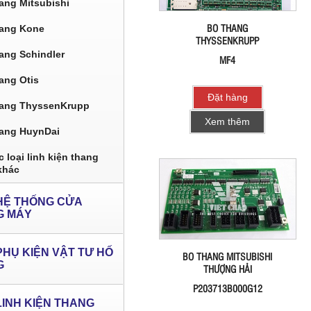
ang Mitsubishi
BO THANG
ang Kone
THYSSENKRUPP
ang Schindler
MF4
ang Otis
Đặt hàng
ang ThyssenKrupp
Xem thêm
ang HuynDai
 loại linh kiện thang
khác
HỆ THỐNG CỬA
G MÁY
PHỤ KIỆN VẬT TƯ HỐ
BO THANG MITSUBISHI
G
THƯỢNG HẢI
P203713B000G12
LINH KIỆN THANG