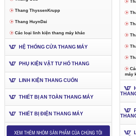
Th
Thang ThyssenKrupp
Th
Thang HuynDai
Th
Các loại linh kiện thang máy khác
Th
Th
HỆ THỐNG CỬA THANG MÁY
Th
PHỤ KIỆN VẬT TƯ HỐ THANG
Các
máy 
LINH KIỆN THANG CUỐN
THAN
THIẾT BỊ AN TOÀN THANG MÁY
THIẾT BỊ ĐIỆN THANG MÁY
THAN
XEM THÊM NHÓM SẢN PHẨM CỦA CHÚNG TÔI