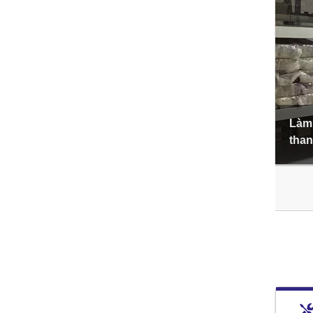
Làm 
than