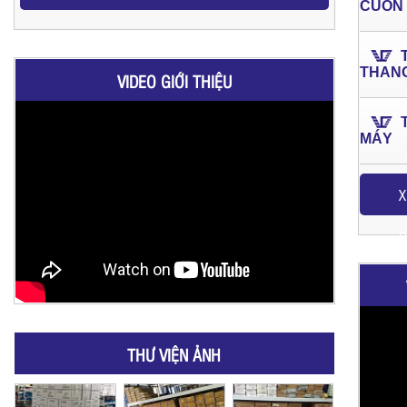
CUỐN
THAN
VIDEO GIỚI THIỆU
MÁY
X
P
THƯ VIỆN ẢNH