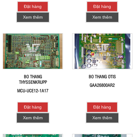
Đặt hàng
Đặt hàng
Xem thêm
Xem thêm
BO THANG
BO THANG OTIS
THYSSENKRUPP
GAA26800AR2
MCU-UCE12-1A17
Đặt hàng
Đặt hàng
Xem thêm
Xem thêm