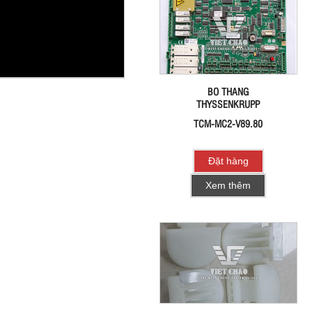
BO THANG
THYSSENKRUPP
TCM-MC2-V89.80
Đặt hàng
Xem thêm