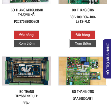
BO THANG MITSUBISHI
BO THANG OTIS
THƯỢNG HẢI
ESP-100 ECN-100-
P203758B000G09
LS1S-PLC
Đặt hàng
Đặt hàng
Xem thêm
Xem thêm
BO THANG
BO THANG OTIS
THYSSENKRUPP
GAA26800AB1
EFC-1