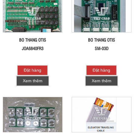
BO THANG OTIS
BO THANG OTIS
JOA6840FR3
SM-03D
Đặt hàng
Đặt hàng
Xem thêm
Xem thêm