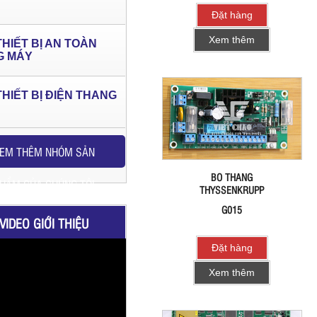
Đặt hàng
Xem thêm
THIẾT BỊ AN TOÀN
G MÁY
THIẾT BỊ ĐIỆN THANG
EM THÊM NHÓM SẢN
BO THANG
HẨM CỦA CHÚNG TÔI
THYSSENKRUPP
G015
VIDEO GIỚI THIỆU
Đặt hàng
Xem thêm