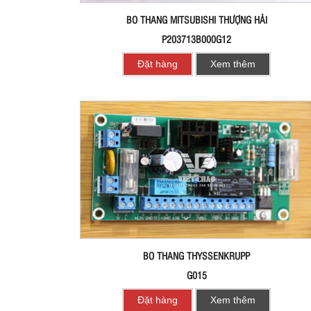
BO THANG MITSUBISHI THƯỢNG HẢI
P203713B000G12
Đặt hàng
Xem thêm
BO THANG THYSSENKRUPP
G015
Đặt hàng
Xem thêm