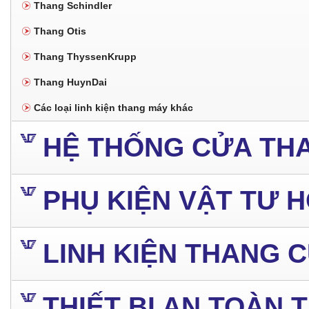
Thang Schindler
Thang Otis
Thang ThyssenKrupp
Thang HuynDai
Các loại linh kiện thang máy khác
HỆ THỐNG CỬA TH
PHỤ KIỆN VẬT TƯ 
LINH KIỆN THANG 
THIẾT BỊ AN TOÀN