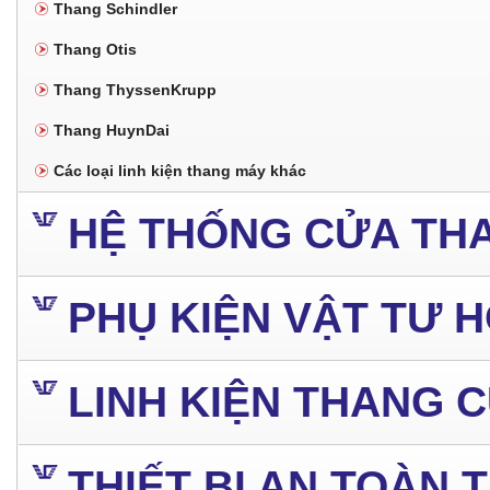
Thang Schindler
Thang Otis
Thang ThyssenKrupp
Thang HuynDai
Các loại linh kiện thang máy khác
HỆ THỐNG CỬA TH
PHỤ KIỆN VẬT TƯ 
LINH KIỆN THANG 
THIẾT BỊ AN TOÀN