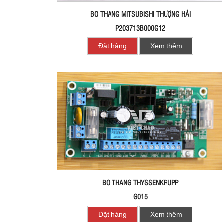
BO THANG MITSUBISHI THƯỢNG HẢI
P203713B000G12
Đặt hàng
Xem thêm
BO THANG THYSSENKRUPP
G015
Đặt hàng
Xem thêm