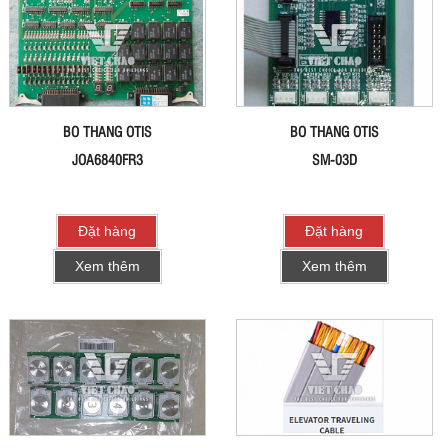
BO THANG OTIS
BO THANG OTIS
JOA6840FR3
SM-03D
Đặt hàng
Đặt hàng
Xem thêm
Xem thêm