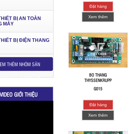
Đặt hàng
Xem thêm
THIẾT BỊ AN TOÀN
G MÁY
THIẾT BỊ ĐIỆN THANG
EM THÊM NHÓM SẢN
BO THANG
HẨM CỦA CHÚNG TÔI
THYSSENKRUPP
G015
VIDEO GIỚI THIỆU
Đặt hàng
Xem thêm