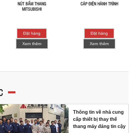
NÚT BẤM THANG
CÁP ĐIỆN HÀNH TRÌNH
MITSUBISHI
Đặt hàng
Đặt hàng
Xem thêm
Xem thêm
C
Thông tin về nhà cung
cấp thiết bị thay thế
thang máy đáng tin cậy