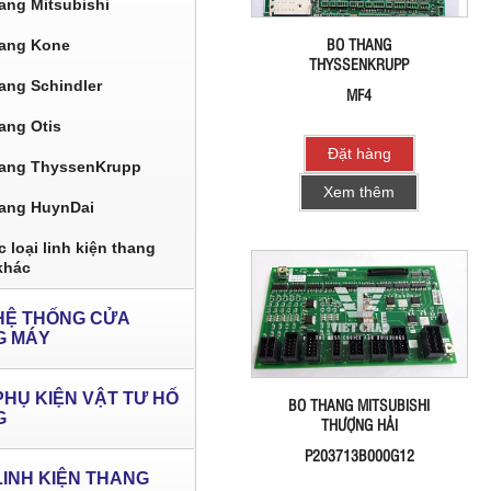
ang Mitsubishi
BO THANG
ang Kone
THYSSENKRUPP
ang Schindler
MF4
ang Otis
Đặt hàng
ang ThyssenKrupp
Xem thêm
ang HuynDai
 loại linh kiện thang
khác
HỆ THỐNG CỬA
G MÁY
PHỤ KIỆN VẬT TƯ HỐ
BO THANG MITSUBISHI
G
THƯỢNG HẢI
P203713B000G12
LINH KIỆN THANG