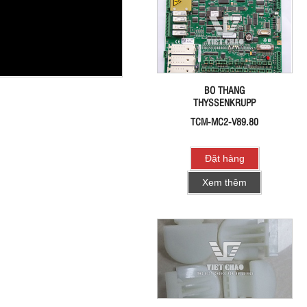
BO THANG
THYSSENKRUPP
TCM-MC2-V89.80
Đặt hàng
Xem thêm