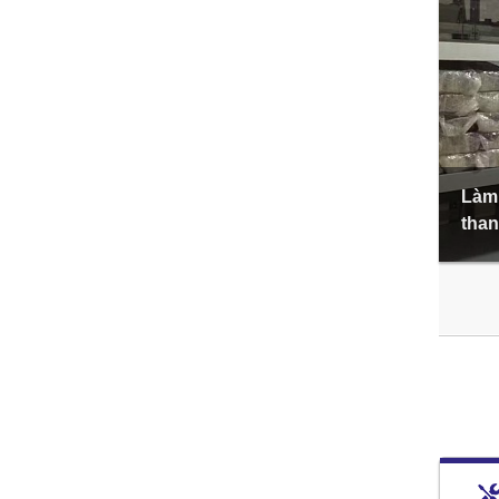
Làm 
than