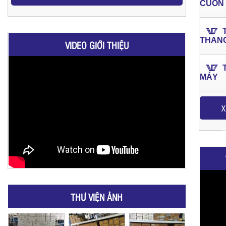
CUỐN
THAN
VIDEO GIỚI THIỆU
MÁY
X
P
THƯ VIỆN ẢNH