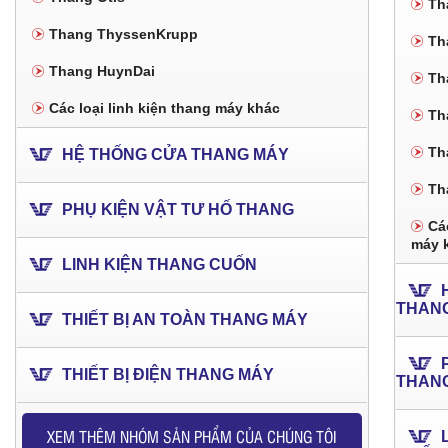
Th
Thang ThyssenKrupp
Th
Thang HuynDai
Th
Các loại linh kiện thang máy khác
Th
Th
HỆ THỐNG CỬA THANG MÁY
Th
PHỤ KIỆN VẬT TƯ HỐ THANG
Các
máy 
LINH KIỆN THANG CUỐN
THAN
THIẾT BỊ AN TOÀN THANG MÁY
THIẾT BỊ ĐIỆN THANG MÁY
THAN
XEM THÊM NHÓM SẢN PHẨM CỦA CHÚNG TÔI