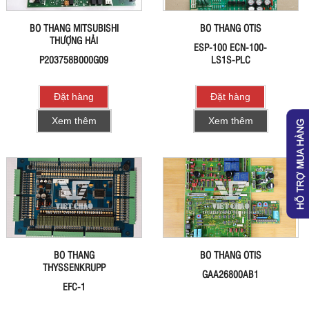
BO THANG MITSUBISHI
BO THANG OTIS
THƯỢNG HẢI
ESP-100 ECN-100-
P203758B000G09
LS1S-PLC
Đặt hàng
Đặt hàng
Xem thêm
Xem thêm
BO THANG
BO THANG OTIS
THYSSENKRUPP
GAA26800AB1
EFC-1