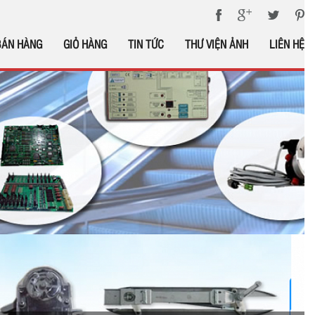
BÁN HÀNG
GIỎ HÀNG
TIN TỨC
THƯ VIỆN ẢNH
LIÊN HỆ