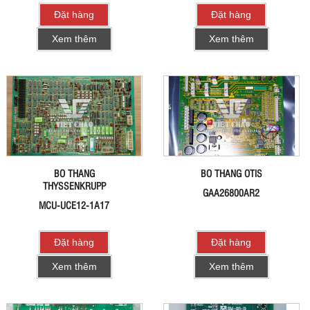
Đặt hàng
Đặt hàng
Xem thêm
Xem thêm
BO THANG
BO THANG OTIS
THYSSENKRUPP
GAA26800AR2
MCU-UCE12-1A17
Đặt hàng
Đặt hàng
Xem thêm
Xem thêm