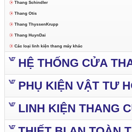
Thang Schindler
Thang Otis
Thang ThyssenKrupp
Thang HuynDai
Các loại linh kiện thang máy khác
HỆ THỐNG CỬA TH
PHỤ KIỆN VẬT TƯ 
LINH KIỆN THANG 
THIẾT BỊ AN TOÀN