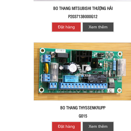
BO THANG MITSUBISHI THƯỢNG HẢI
P203713B000G12
Đặt hàng
Xem thêm
BO THANG THYSSENKRUPP
G015
Đặt hàng
Xem thêm