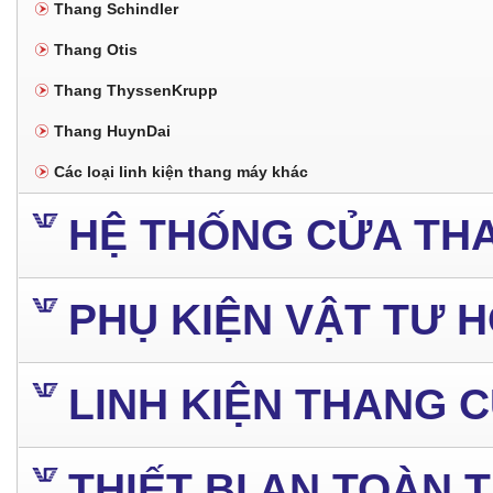
Thang Schindler
Thang Otis
Thang ThyssenKrupp
Thang HuynDai
Các loại linh kiện thang máy khác
HỆ THỐNG CỬA TH
PHỤ KIỆN VẬT TƯ 
LINH KIỆN THANG 
THIẾT BỊ AN TOÀN