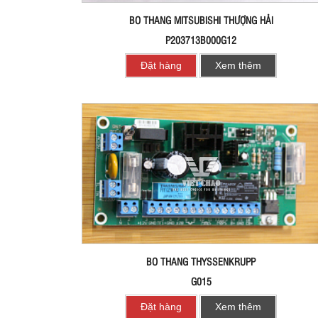
BO THANG MITSUBISHI THƯỢNG HẢI
P203713B000G12
Đặt hàng
Xem thêm
BO THANG THYSSENKRUPP
G015
Đặt hàng
Xem thêm