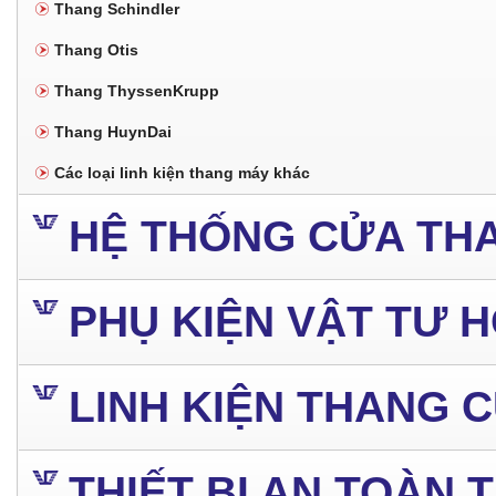
Thang Schindler
Thang Otis
Thang ThyssenKrupp
Thang HuynDai
Các loại linh kiện thang máy khác
HỆ THỐNG CỬA TH
PHỤ KIỆN VẬT TƯ 
LINH KIỆN THANG 
THIẾT BỊ AN TOÀN