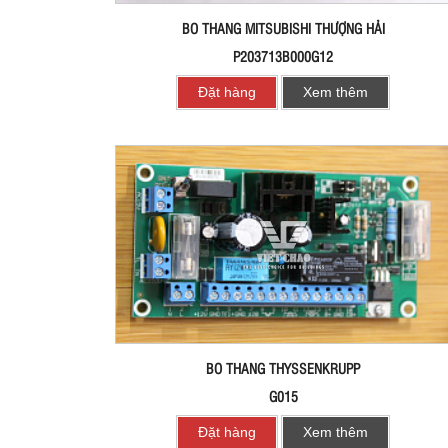
BO THANG MITSUBISHI THƯỢNG HẢI
P203713B000G12
Đặt hàng
Xem thêm
BO THANG THYSSENKRUPP
G015
Đặt hàng
Xem thêm