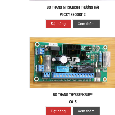
BO THANG MITSUBISHI THƯỢNG HẢI
P203713B000G12
Đặt hàng
Xem thêm
BO THANG THYSSENKRUPP
G015
Đặt hàng
Xem thêm