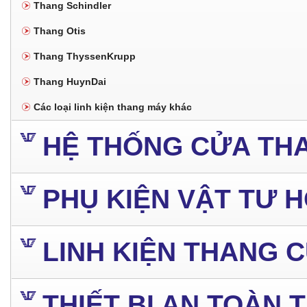
Thang Schindler
Thang Otis
Thang ThyssenKrupp
Thang HuynDai
Các loại linh kiện thang máy khác
HỆ THỐNG CỬA TH
PHỤ KIỆN VẬT TƯ 
LINH KIỆN THANG 
THIẾT BỊ AN TOÀN