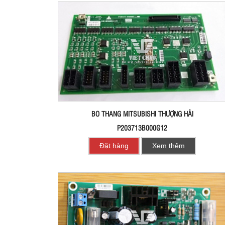
BO THANG MITSUBISHI THƯỢNG HẢI
P203713B000G12
Đặt hàng
Xem thêm