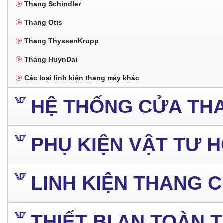
Thang Schindler
Thang Otis
Thang ThyssenKrupp
Thang HuynDai
Các loại linh kiện thang máy khác
HỆ THỐNG CỬA TH
PHỤ KIỆN VẬT TƯ 
LINH KIỆN THANG 
THIẾT BỊ AN TOÀN