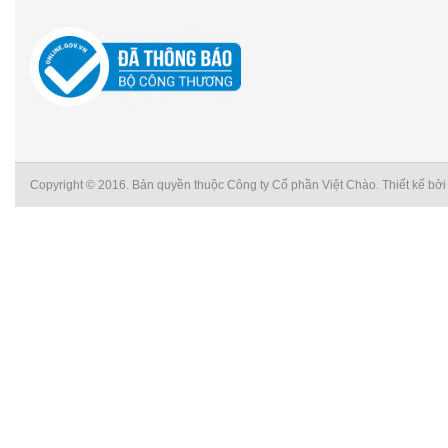
Copyright © 2016. Bản quyền thuộc Công ty Cổ phần Việt Chào. Thiết kế bở