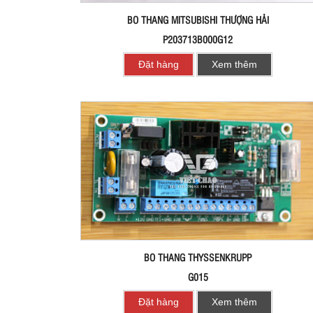
BO THANG MITSUBISHI THƯỢNG HẢI
P203713B000G12
Đặt hàng
Xem thêm
BO THANG THYSSENKRUPP
G015
Đặt hàng
Xem thêm