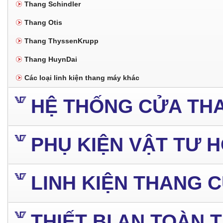
Thang Schindler
Thang Otis
Thang ThyssenKrupp
Thang HuynDai
Các loại linh kiện thang máy khác
HỆ THỐNG CỬA TH
PHỤ KIỆN VẬT TƯ 
LINH KIỆN THANG 
THIẾT BỊ AN TOÀN