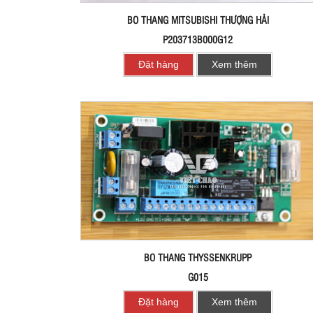
BO THANG MITSUBISHI THƯỢNG HẢI
P203713B000G12
Đặt hàng
Xem thêm
BO THANG THYSSENKRUPP
G015
Đặt hàng
Xem thêm