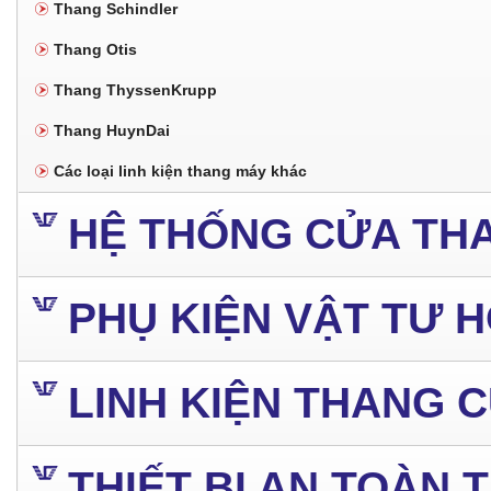
Thang Schindler
Thang Otis
Thang ThyssenKrupp
Thang HuynDai
Các loại linh kiện thang máy khác
HỆ THỐNG CỬA TH
PHỤ KIỆN VẬT TƯ 
LINH KIỆN THANG 
THIẾT BỊ AN TOÀN