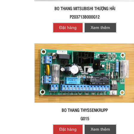
BO THANG MITSUBISHI THƯỢNG HẢI
P203713B000G12
Đặt hàng
Xem thêm
BO THANG THYSSENKRUPP
G015
Đặt hàng
Xem thêm