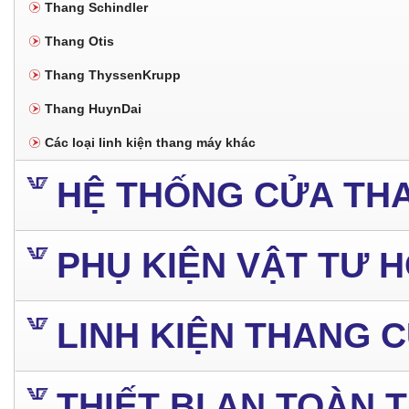
Thang Schindler
Thang Otis
Thang ThyssenKrupp
Thang HuynDai
Các loại linh kiện thang máy khác
HỆ THỐNG CỬA TH
PHỤ KIỆN VẬT TƯ 
LINH KIỆN THANG 
THIẾT BỊ AN TOÀN