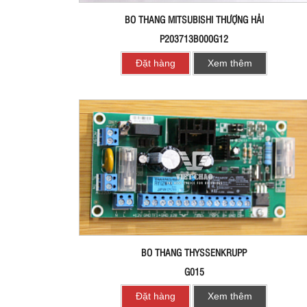
BO THANG MITSUBISHI THƯỢNG HẢI
P203713B000G12
Đặt hàng
Xem thêm
BO THANG THYSSENKRUPP
G015
Đặt hàng
Xem thêm