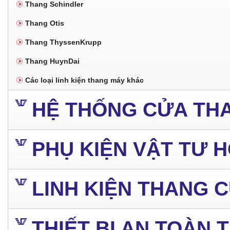
Thang Schindler
Thang Otis
Thang ThyssenKrupp
Thang HuynDai
Các loại linh kiện thang máy khác
HỆ THỐNG CỬA TH
PHỤ KIỆN VẬT TƯ 
LINH KIỆN THANG 
THIẾT BỊ AN TOÀN