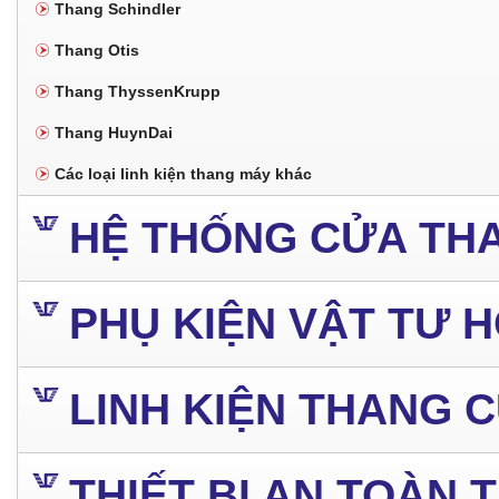
Thang Schindler
Thang Otis
Thang ThyssenKrupp
Thang HuynDai
Các loại linh kiện thang máy khác
HỆ THỐNG CỬA TH
PHỤ KIỆN VẬT TƯ 
LINH KIỆN THANG 
THIẾT BỊ AN TOÀN