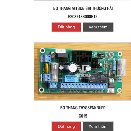
BO THANG MITSUBISHI THƯỢNG HẢI
P203713B000G12
Đặt hàng
Xem thêm
BO THANG THYSSENKRUPP
G015
Đặt hàng
Xem thêm