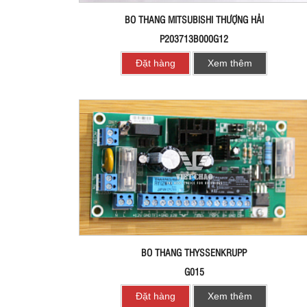
BO THANG MITSUBISHI THƯỢNG HẢI
P203713B000G12
Đặt hàng
Xem thêm
BO THANG THYSSENKRUPP
G015
Đặt hàng
Xem thêm