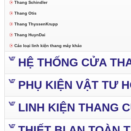
Thang Schindler
Thang Otis
Thang ThyssenKrupp
Thang HuynDai
Các loại linh kiện thang máy khác
HỆ THỐNG CỬA TH
PHỤ KIỆN VẬT TƯ 
LINH KIỆN THANG 
THIẾT BỊ AN TOÀN