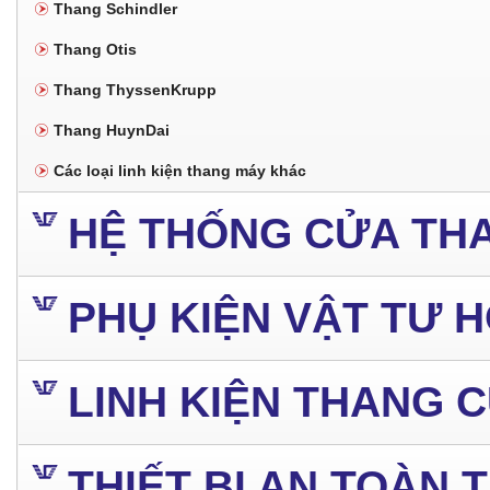
Thang Schindler
Thang Otis
Thang ThyssenKrupp
Thang HuynDai
Các loại linh kiện thang máy khác
HỆ THỐNG CỬA TH
PHỤ KIỆN VẬT TƯ 
LINH KIỆN THANG 
THIẾT BỊ AN TOÀN