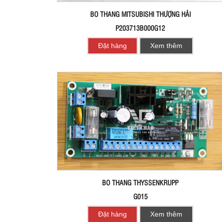
BO THANG MITSUBISHI THƯỢNG HẢI
P203713B000G12
Đặt hàng
Xem thêm
BO THANG THYSSENKRUPP
G015
Đặt hàng
Xem thêm