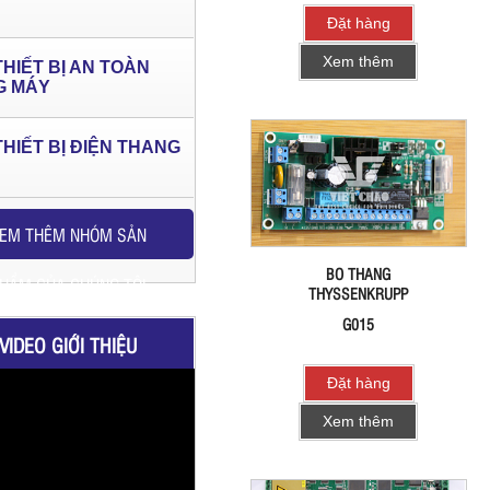
Đặt hàng
Xem thêm
THIẾT BỊ AN TOÀN
G MÁY
THIẾT BỊ ĐIỆN THANG
EM THÊM NHÓM SẢN
BO THANG
HẨM CỦA CHÚNG TÔI
THYSSENKRUPP
G015
VIDEO GIỚI THIỆU
Đặt hàng
Xem thêm