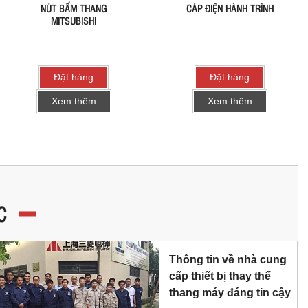
NÚT BẤM THANG
CÁP ĐIỆN HÀNH TRÌNH
MITSUBISHI
Đặt hàng
Đặt hàng
Xem thêm
Xem thêm
C
Thông tin về nhà cung
cấp thiết bị thay thế
thang máy đáng tin cậy