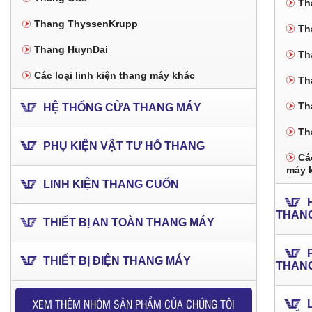
Th
Thang ThyssenKrupp
Th
Thang HuynDai
Th
Các loại linh kiện thang máy khác
Th
Th
HỆ THỐNG CỬA THANG MÁY
Th
PHỤ KIỆN VẬT TƯ HỐ THANG
Các
máy 
LINH KIỆN THANG CUỐN
THAN
THIẾT BỊ AN TOÀN THANG MÁY
THIẾT BỊ ĐIỆN THANG MÁY
THAN
XEM THÊM NHÓM SẢN PHẨM CỦA CHÚNG TÔI