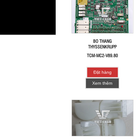
BO THANG
THYSSENKRUPP
TCM-MC2-V89.80
Đặt hàng
Xem thêm