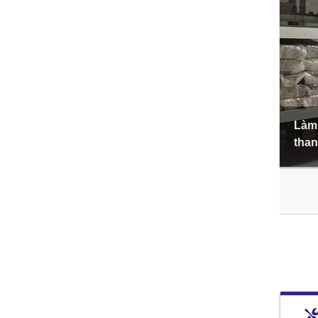
Làm 
than