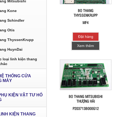
ang Mitsubishi
BO THANG
ang Kone
THYSSENKRUPP
ang Schindler
MF4
ang Otis
Đặt hàng
ang ThyssenKrupp
Xem thêm
ang HuynDai
 loại linh kiện thang
khác
HỆ THỐNG CỬA
G MÁY
PHỤ KIỆN VẬT TƯ HỐ
BO THANG MITSUBISHI
G
THƯỢNG HẢI
P203713B000G12
LINH KIỆN THANG