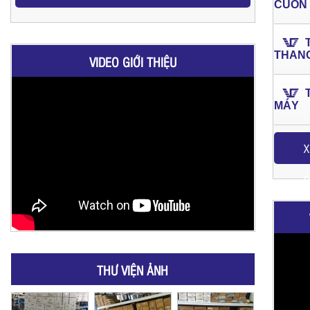
CUỐN
THAN
VIDEO GIỚI THIỆU
MÁY
X
P
THƯ VIỆN ẢNH