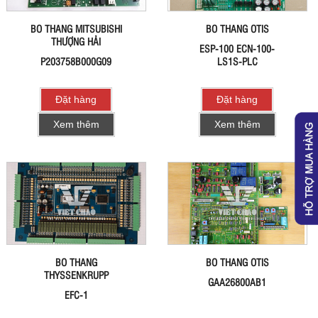
BO THANG MITSUBISHI
BO THANG OTIS
THƯỢNG HẢI
ESP-100 ECN-100-
P203758B000G09
LS1S-PLC
Đặt hàng
Đặt hàng
Xem thêm
Xem thêm
BO THANG
BO THANG OTIS
THYSSENKRUPP
GAA26800AB1
EFC-1