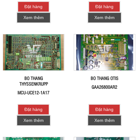
Đặt hàng
Đặt hàng
Xem thêm
Xem thêm
BO THANG
BO THANG OTIS
THYSSENKRUPP
GAA26800AR2
MCU-UCE12-1A17
Đặt hàng
Đặt hàng
Xem thêm
Xem thêm