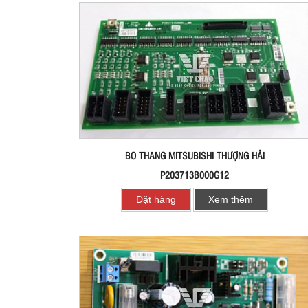
BO THANG MITSUBISHI THƯỢNG HẢI
P203713B000G12
Đặt hàng
Xem thêm