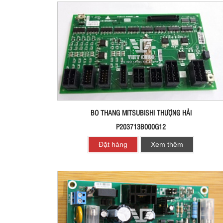
BO THANG MITSUBISHI THƯỢNG HẢI
P203713B000G12
Đặt hàng
Xem thêm