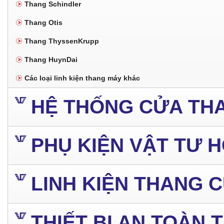
Thang Schindler
Thang Otis
Thang ThyssenKrupp
Thang HuynDai
Các loại linh kiện thang máy khác
HỆ THỐNG CỬA TH
PHỤ KIỆN VẬT TƯ 
LINH KIỆN THANG 
THIẾT BỊ AN TOÀN