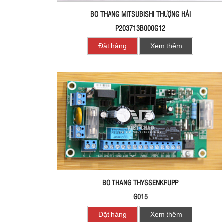
BO THANG MITSUBISHI THƯỢNG HẢI
P203713B000G12
Đặt hàng
Xem thêm
BO THANG THYSSENKRUPP
G015
Đặt hàng
Xem thêm