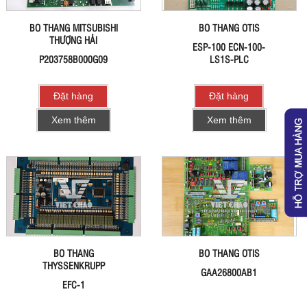
BO THANG MITSUBISHI
BO THANG OTIS
THƯỢNG HẢI
ESP-100 ECN-100-
P203758B000G09
LS1S-PLC
Đặt hàng
Đặt hàng
Xem thêm
Xem thêm
BO THANG
BO THANG OTIS
THYSSENKRUPP
GAA26800AB1
EFC-1