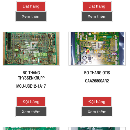
Đặt hàng
Đặt hàng
Xem thêm
Xem thêm
BO THANG
BO THANG OTIS
THYSSENKRUPP
GAA26800AR2
MCU-UCE12-1A17
Đặt hàng
Đặt hàng
Xem thêm
Xem thêm