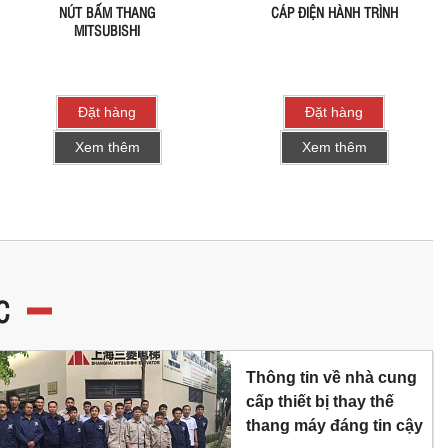
NÚT BẤM THANG
CÁP ĐIỆN HÀNH TRÌNH
MITSUBISHI
Đặt hàng
Đặt hàng
Xem thêm
Xem thêm
C
Thông tin về nhà cung
cấp thiết bị thay thế
thang máy đáng tin cậy