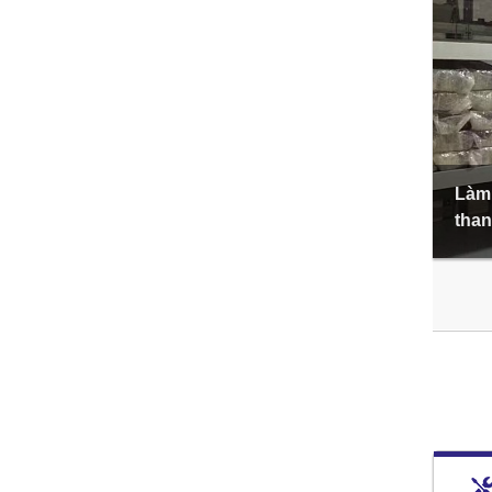
Làm 
than