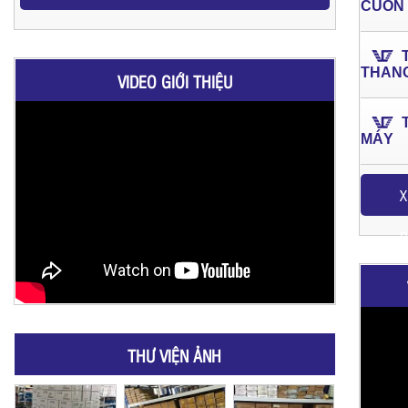
CUỐN
THAN
VIDEO GIỚI THIỆU
MÁY
X
P
THƯ VIỆN ẢNH