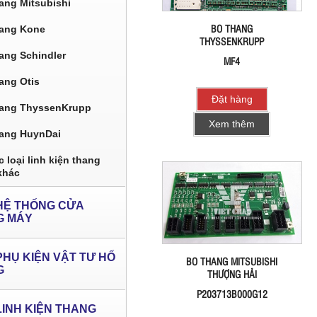
ang Mitsubishi
BO THANG
ang Kone
THYSSENKRUPP
ang Schindler
MF4
ang Otis
Đặt hàng
ang ThyssenKrupp
Xem thêm
ang HuynDai
 loại linh kiện thang
khác
HỆ THỐNG CỬA
G MÁY
PHỤ KIỆN VẬT TƯ HỐ
BO THANG MITSUBISHI
G
THƯỢNG HẢI
P203713B000G12
LINH KIỆN THANG