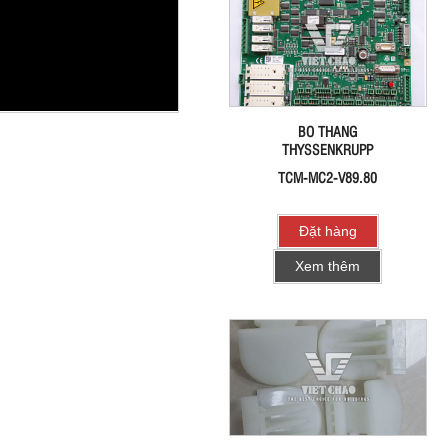
BO THANG
THYSSENKRUPP
TCM-MC2-V89.80
Đặt hàng
Xem thêm