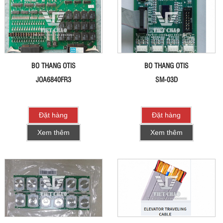
BO THANG OTIS
BO THANG OTIS
JOA6840FR3
SM-03D
Đặt hàng
Đặt hàng
Xem thêm
Xem thêm