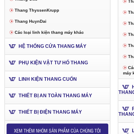
Th
Thang ThyssenKrupp
Th
Thang HuynDai
Th
Các loại linh kiện thang máy khác
Th
Th
HỆ THỐNG CỬA THANG MÁY
Th
PHỤ KIỆN VẬT TƯ HỐ THANG
Các
máy 
LINH KIỆN THANG CUỐN
THAN
THIẾT BỊ AN TOÀN THANG MÁY
THIẾT BỊ ĐIỆN THANG MÁY
THAN
XEM THÊM NHÓM SẢN PHẨM CỦA CHÚNG TÔI