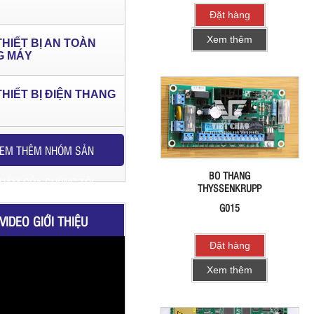
Đặt hàng
Xem thêm
THIẾT BỊ AN TOÀN
G MÁY
THIẾT BỊ ĐIỆN THANG
EM THÊM NHÓM SẢN
BO THANG
HẨM CỦA CHÚNG TÔI
THYSSENKRUPP
G015
VIDEO GIỚI THIỆU
Đặt hàng
Xem thêm