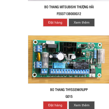
BO THANG MITSUBISHI THƯỢNG HẢI
P203713B000G12
Đặt hàng
Xem thêm
BO THANG THYSSENKRUPP
G015
Đặt hàng
Xem thêm