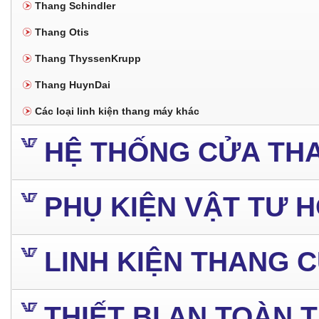
Thang Schindler
Thang Otis
Thang ThyssenKrupp
Thang HuynDai
Các loại linh kiện thang máy khác
HỆ THỐNG CỬA TH
PHỤ KIỆN VẬT TƯ 
LINH KIỆN THANG 
THIẾT BỊ AN TOÀN