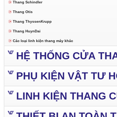
Thang Schindler
Thang Otis
Thang ThyssenKrupp
Thang HuynDai
Các loại linh kiện thang máy khác
HỆ THỐNG CỬA TH
PHỤ KIỆN VẬT TƯ 
LINH KIỆN THANG 
THIẾT BỊ AN TOÀN