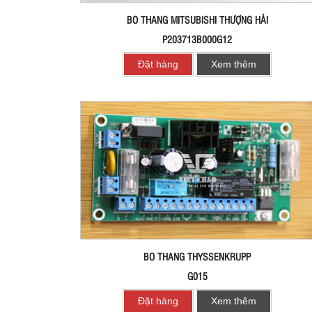
BO THANG MITSUBISHI THƯỢNG HẢI
P203713B000G12
Đặt hàng
Xem thêm
BO THANG THYSSENKRUPP
G015
Đặt hàng
Xem thêm