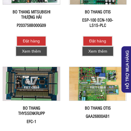
BO THANG MITSUBISHI
BO THANG OTIS
THƯỢNG HẢI
ESP-100 ECN-100-
P203758B000G09
LS1S-PLC
Đặt hàng
Đặt hàng
Xem thêm
Xem thêm
BO THANG
BO THANG OTIS
THYSSENKRUPP
GAA26800AB1
EFC-1