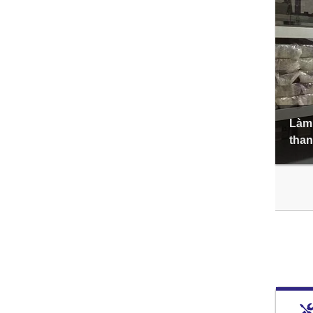
Làm 
than