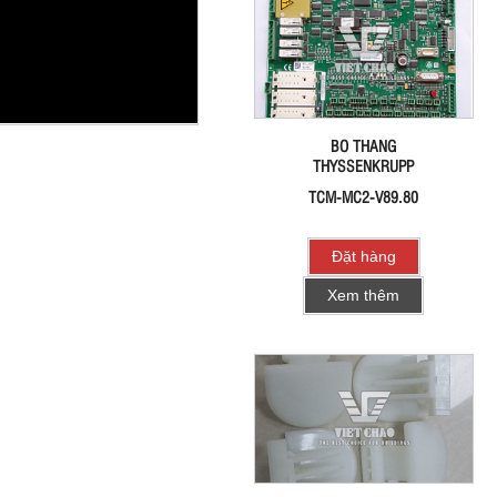
BO THANG
THYSSENKRUPP
TCM-MC2-V89.80
Đặt hàng
Xem thêm