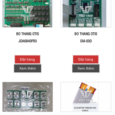
BO THANG OTIS
BO THANG OTIS
JOA6840FR3
SM-03D
Đặt hàng
Đặt hàng
Xem thêm
Xem thêm