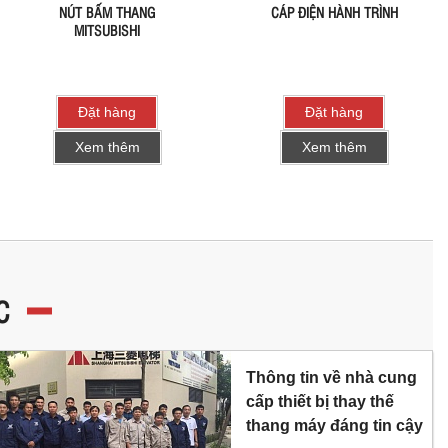
NÚT BẤM THANG
CÁP ĐIỆN HÀNH TRÌNH
MITSUBISHI
Đặt hàng
Đặt hàng
Xem thêm
Xem thêm
C
Thông tin về nhà cung
cấp thiết bị thay thế
thang máy đáng tin cậy