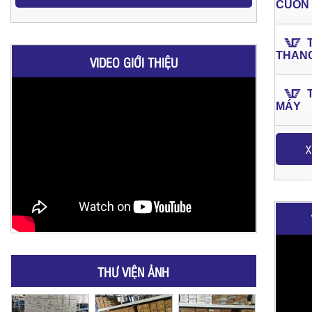
CUỐN
THAN
VIDEO GIỚI THIỆU
MÁY
X
P
THƯ VIỆN ẢNH