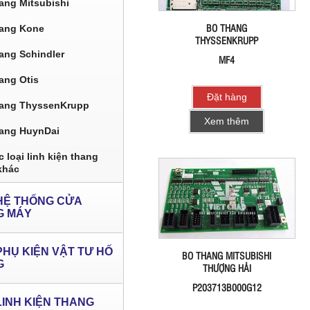
ang Mitsubishi
BO THANG
ang Kone
THYSSENKRUPP
ang Schindler
MF4
ang Otis
Đặt hàng
ang ThyssenKrupp
Xem thêm
ang HuynDai
 loại linh kiện thang
khác
HỆ THỐNG CỬA
G MÁY
PHỤ KIỆN VẬT TƯ HỐ
BO THANG MITSUBISHI
G
THƯỢNG HẢI
P203713B000G12
LINH KIỆN THANG