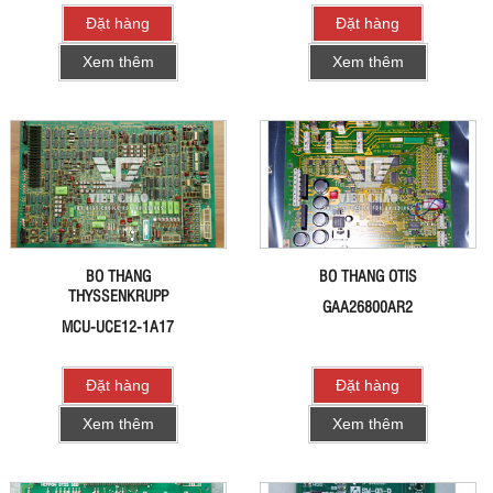
Đặt hàng
Đặt hàng
Xem thêm
Xem thêm
BO THANG
BO THANG OTIS
THYSSENKRUPP
GAA26800AR2
MCU-UCE12-1A17
Đặt hàng
Đặt hàng
Xem thêm
Xem thêm