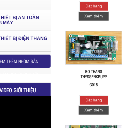
Đặt hàng
Xem thêm
THIẾT BỊ AN TOÀN
G MÁY
THIẾT BỊ ĐIỆN THANG
EM THÊM NHÓM SẢN
BO THANG
HẨM CỦA CHÚNG TÔI
THYSSENKRUPP
G015
VIDEO GIỚI THIỆU
Đặt hàng
Xem thêm