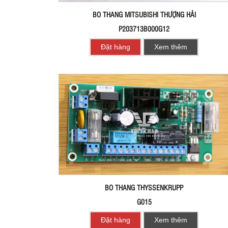
BO THANG MITSUBISHI THƯỢNG HẢI
P203713B000G12
Đặt hàng
Xem thêm
BO THANG THYSSENKRUPP
G015
Đặt hàng
Xem thêm